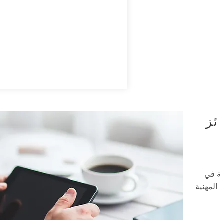
ئز
ة في
المهنية