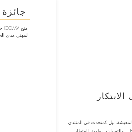
جائزة ICOMV
منح
لمهني مدى الحي
الابتكار
معيشة. بيل كمتحدث في المنتدى
ار
والتقنيات
بطريق القثطار