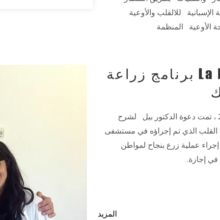
الإسبانية
للالقلب
والأوعية
ة
الأوعية
المنظمة
تشرح مستشفى La Fe برنامج زراعة
ك
لشرح
 القلب الذي تم إجراؤه في مستشفى
H.  بعد إجراء عملية زرع بنجاح لمواطن
في إجازة.
المزيد