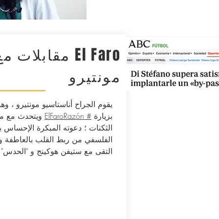
El Faro مقابلات
مونتيرو
يقوم الجراح أناستاسيو مونتيرو ، و
بزيارة
# ElFaroRazón
ويتحدث مع ما
الثكنات ؛ دعوته المبكرة الإحساس ب
الفلسفي من ربط القلب بالعاطفة و
التقى مع ستيفن هوكينج و "الحدس" ا