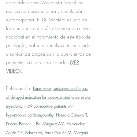
conocida como Miectomía Septal, se
realiza con esternotomia y circulación
extracorpórea. El Dr. Montero es uno de
los cirujanos con más experiencia a nivel
nacional en el tratamiento de este tipo de
patología, habiendo incluso desarrollado
una técnica propia con la que cientos de
pacientes ya han sido tratados (
VER
VIDEO
).
Publicación:
Experience, outcomes and impact
of delayed indication for video-assisted wide septal
myectomy in 69 consecutive patients with
hypertrophic cardiomyopathy.
Heredia Cambra T,
Doñate Bertolín L, Bel Mínguez AM, Hernández
Acuña CE, Schuler M, Pérez Guillén M, Margarit