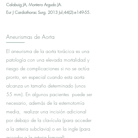
Calabuig JA, Montero Argudo JA.
Eur J Cardiothorac Surg. 2013 Jul;44(2):e149-55.
Aneurismas de Aorta
El aneurisma de la aorta torácica es una
patología con una elevada mortalidad y
riesgo de complicaciones si no se actúa
pronto, en especial cuando esta aorta
alcanza un tamaño determinado (unos
55 mm). En algunos pacientes puede ser
necesario, además de la esternotomía
media, realizar una incisión adicional
por debajo de la clavícula (para acceder
a la arteria subclavia) o en la ingle (para
acceder a la arteria femoral).