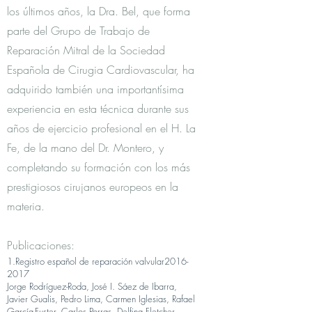
los últimos años, la Dra. Bel, que forma
parte del Grupo de Trabajo de
Reparación Mitral de la Sociedad
Española de Cirugia Cardiovascular, ha
adquirido también una importantísima
experiencia en esta técnica durante sus
años de ejercicio profesional en el H. La
Fe, de la mano del Dr. Montero, y
completando su formación con los más
prestigiosos cirujanos europeos en la
materia.
Publicaciones:
1.Registro español de reparación valvular2016-
2017
Jorge Rodríguez-Roda, José I. Sáez de Ibarra,
Javier Gualis, Pedro Lima, Carmen Iglesias, Rafael
García-Fuster, Carlos Porras, Delfina Fletcher,