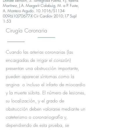
Doñate Bertolín, S. Torregrosa Puerta, F.J. Valera
Martínez, J.A. Margarit Calabuig, M. a P. Fuste,
A. Montero Argudo.
10.1016/S1134-
0096(10)70677-X Cir Cardiov 2010;17 Supl
1:53
Cirugía Coronaria
Cuando las arterias coronarias (las
encargadas de irrigar el corazón)
presentan una obstrucción importante,
pueden aparecer síntomas como la
angina o incluso el infarto de miocardio
y la muerte súbita. El número de lesiones,
su localización, y el grado de
obstrucción deben valorarse mediante un
cateterismo o coronariografía y,
dependiendo de esta prueba, se