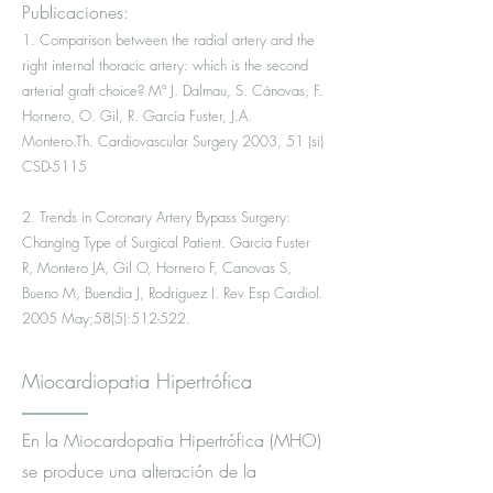
Publicaciones:
1. Comparison between the radial artery and the
right internal thoracic artery: which is the second
arterial graft choice? Mª J. Dalmau, S. Cánovas, F.
Hornero, O. Gil, R. García Fuster, J.A.
Montero.Th. Cardiovascular Surgery 2003, 51 (si)
CSD-5115
2. Trends in Coronary Artery Bypass Surgery:
Changing Type of Surgical Patient. Garcia Fuster
R, Montero JA, Gil O, Hornero F, Canovas S,
Bueno M, Buendia J, Rodriguez I. Rev Esp Cardiol.
2005 May;58(5):512-522.
Miocardiopatia Hipertrófica
En la Miocardopatia Hipertrófica (MHO)
se produce una alteración de la