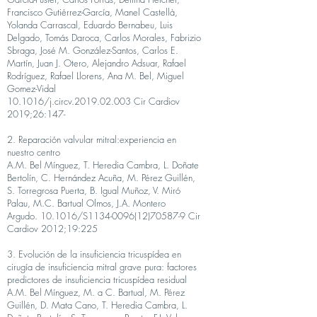
Francisco Gutiérrez-García, Manel Castellà,
Yolanda Carrascal, Eduardo Bernabeu, Luis
Delgado, Tomás Daroca, Carlos Morales, Fabrizio
Sbraga, José M. González-Santos, Carlos E.
Martín, Juan J. Otero, Alejandro Adsuar, Rafael
Rodríguez, Rafael Llorens, Ana M. Bel, Miguel
Gomez-Vidal
10.1016/j.circv.2019.02.003 Cir Cardiov
2019;26:147-
2. Reparación valvular mitral:experiencia en
nuestro centro
A.M. Bel Mínguez, T. Heredia Cambra, L. Doñate
Bertolín, C. Hernández Acuña, M. Pérez Guillén,
S. Torregrosa Puerta, B. Igual Muñoz, V. Miró
Palau, M.C. Bartual Olmos, J.A. Montero
Argudo.
10.1016/S1134-0096(12)70587-9 Cir
Cardiov 2012;19:225
3.
Evolución de la insuficiencia tricuspídea en
cirugía de insuficiencia mitral grave pura: factores
predictores de insuficiencia tricuspídea residual
A.M. Bel Mínguez, M. a C. Bartual, M. Pérez
Guillén, D. Mata Cano, T. Heredia Cambra, L.