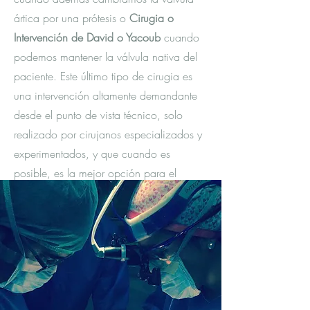
ártica por una prótesis o
Cirugia o
Intervención de David o Yacoub
cuando
podemos mantener la válvula nativa del
paciente. Este último tipo de cirugia es
una intervención altamente demandante
desde el punto de vista técnico, solo
realizado por cirujanos especializados y
experimentados, y que cuando es
posible, es la mejor opción para el
paciente, evitando así el implante de
prótesis valvulares.
En nuestra Clinica tenemos una amplia
experiencia en el tratamiento de las
distintas patologías de la aorta
(Diseccion, Aneurisma...). Estudiaremos